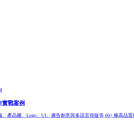
創作實戰案例
品圖、Logo、UI、廣告創意與多語言排版等 60+ 條高品