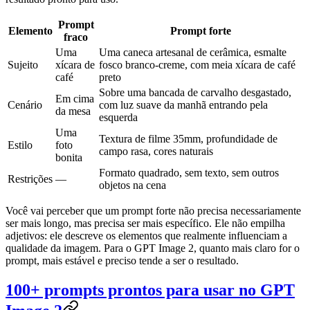
Prompt
Elemento
Prompt forte
fraco
Uma
Uma caneca artesanal de cerâmica, esmalte
Sujeito
xícara de
fosco branco-creme, com meia xícara de café
café
preto
Sobre uma bancada de carvalho desgastado,
Em cima
Cenário
com luz suave da manhã entrando pela
da mesa
esquerda
Uma
Textura de filme 35mm, profundidade de
Estilo
foto
campo rasa, cores naturais
bonita
Formato quadrado, sem texto, sem outros
Restrições
—
objetos na cena
Você vai perceber que um prompt forte não precisa necessariamente
ser mais longo, mas precisa ser mais específico. Ele não empilha
adjetivos: ele descreve os elementos que realmente influenciam a
qualidade da imagem. Para o GPT Image 2, quanto mais claro for o
prompt, mais estável e preciso tende a ser o resultado.
100+ prompts prontos para usar no GPT