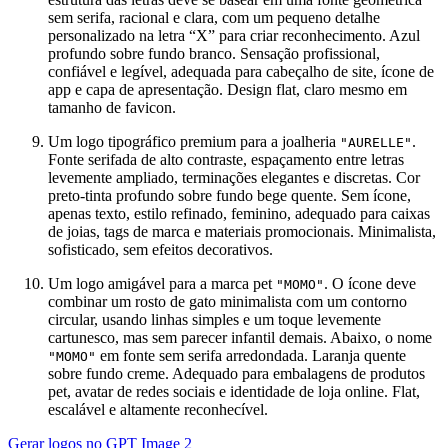
sem serifa, racional e clara, com um pequeno detalhe
personalizado na letra “X” para criar reconhecimento. Azul
profundo sobre fundo branco. Sensação profissional,
confiável e legível, adequada para cabeçalho de site, ícone de
app e capa de apresentação. Design flat, claro mesmo em
tamanho de favicon.
Um logo tipográfico premium para a joalheria
.
"AURELLE"
Fonte serifada de alto contraste, espaçamento entre letras
levemente ampliado, terminações elegantes e discretas. Cor
preto-tinta profundo sobre fundo bege quente. Sem ícone,
apenas texto, estilo refinado, feminino, adequado para caixas
de joias, tags de marca e materiais promocionais. Minimalista,
sofisticado, sem efeitos decorativos.
Um logo amigável para a marca pet
. O ícone deve
"MOMO"
combinar um rosto de gato minimalista com um contorno
circular, usando linhas simples e um toque levemente
cartunesco, mas sem parecer infantil demais. Abaixo, o nome
em fonte sem serifa arredondada. Laranja quente
"MOMO"
sobre fundo creme. Adequado para embalagens de produtos
pet, avatar de redes sociais e identidade de loja online. Flat,
escalável e altamente reconhecível.
Gerar logos no GPT Image 2