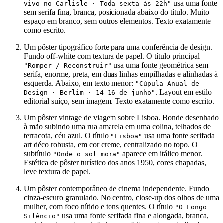
usa uma fonte
vivo no Carlisle · Toda sexta às 22h"
sem serifa fina, branca, posicionada abaixo do título. Muito
espaço em branco, sem outros elementos. Texto exatamente
como escrito.
Um pôster tipográfico forte para uma conferência de design.
Fundo off-white com textura de papel. O título principal
usa uma fonte geométrica sem
"Romper / Reconstruir"
serifa, enorme, preta, em duas linhas empilhadas e alinhadas à
esquerda. Abaixo, em texto menor:
"Cúpula Anual de
. Layout em estilo
Design · Berlim · 14–16 de junho"
editorial suíço, sem imagem. Texto exatamente como escrito.
Um pôster vintage de viagem sobre Lisboa. Bonde desenhado
à mão subindo uma rua amarela em uma colina, telhados de
terracota, céu azul. O título
usa uma fonte serifada
"Lisboa"
art déco robusta, em cor creme, centralizado no topo. O
subtítulo
aparece em itálico menor.
"Onde o sol mora"
Estética de pôster turístico dos anos 1950, cores chapadas,
leve textura de papel.
Um pôster contemporâneo de cinema independente. Fundo
cinza-escuro granulado. No centro, close-up dos olhos de uma
mulher, com foco nítido e tons quentes. O título
"O Longo
usa uma fonte serifada fina e alongada, branca,
Silêncio"