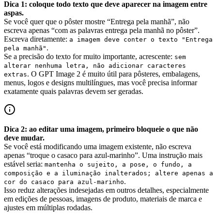
Dica 1: coloque todo texto que deve aparecer na imagem entre
aspas.
Se você quer que o pôster mostre “Entrega pela manhã”, não
escreva apenas “com as palavras entrega pela manhã no pôster”.
Escreva diretamente:
a imagem deve conter o texto "Entrega
.
pela manhã"
Se a precisão do texto for muito importante, acrescente:
sem
alterar nenhuma letra, não adicionar caracteres
. O GPT Image 2 é muito útil para pôsteres, embalagens,
extras
menus, logos e designs multilíngues, mas você precisa informar
exatamente quais palavras devem ser geradas.
Dica 2: ao editar uma imagem, primeiro bloqueie o que não
deve mudar.
Se você está modificando uma imagem existente, não escreva
apenas “troque o casaco para azul-marinho”. Uma instrução mais
estável seria:
mantenha o sujeito, a pose, o fundo, a
composição e a iluminação inalterados; altere apenas a
.
cor do casaco para azul-marinho
Isso reduz alterações indesejadas em outros detalhes, especialmente
em edições de pessoas, imagens de produto, materiais de marca e
ajustes em múltiplas rodadas.