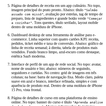
Página de detalhes de receita em um app culinário. No topo,
imagem principal do prato pronto. Abaixo: título
"Salmão
, avaliação por estrelas, tag de tempo de
assado com missô"
preparo, lista de ingredientes e grande botão verde
"Começar
. Tons quentes, título serifado, layout mobile
a cozinhar"
dentro de uma moldura de iPhone.
Dashboard desktop de uma ferramenta de análise para e-
commerce. Linha superior com quatro cartões KPI: receita,
pedidos, ticket médio e taxa de conversão. Abaixo: gráfico de
linha de receita semanal; à direita, tabela de produtos mais
vendidos. Fundo branco limpo, azul-escuro como destaque,
estética SaaS moderna.
Interface de perfil de um app de rede social. No topo: avatar,
nome de usuário e bio; abaixo: números de seguindo,
seguidores e curtidas. No centro: grid de imagens em três
colunas; na base: barra de navegação fixa. Modo claro, paleta
suave em azul e branco, interface refinada, simples e com
aparência de produto real. Dentro de uma moldura de iPhone
15 Pro, vista frontal.
Página de detalhes de curso em uma plataforma de ensino
online. No topo: banner do curso e título
"Aprenda análise