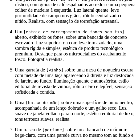
rústico, com grãos de café espalhados ao redor e uma pequena
colher de madeira à esquerda. Luz lateral quente, leve
profundidade de campo nos grãos, rótulo centralizado e
nítido. Realista, com sensação de torrefação artesanal.
Um
[estojo de carregamento de fones sem fio]
aberto, exibindo os fones, sobre uma bancada de concreto
escovado. Luz superior fria com leve tom azulado, uma
sombra rígida e simples, estética de produto tecnológico
premium. Destaque para os microdetalhes do acabamento
fosco. Fotografia realista.
Uma garrafa de
sobre uma mesa de nogueira escura,
[vinho]
com metade de uma taça aparecendo à direita e luz desfocada
de lareira ao fundo. Iluminação quente e atmosférica, estilo
editorial de revista de vinhos, rótulo claro e legível, sensação
sofisticada e contida.
Uma
sobre uma superfície de linho neutro,
[bolsa de mão]
acompanhada de um lenço dobrado e um galho seco. Luz
suave de janela voltada para o norte, estética editorial de luxo,
tons terrosos suaves, realista.
Um frasco de
sobre uma bancada de mármore
[perfume]
bege-claro, com uma parede curva no mesmo tom ao fundo e