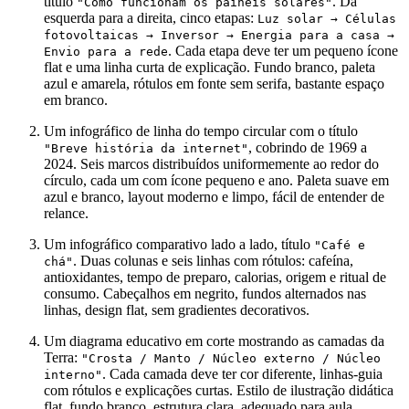
título
. Da
"Como funcionam os painéis solares"
esquerda para a direita, cinco etapas:
Luz solar → Células
fotovoltaicas → Inversor → Energia para a casa →
. Cada etapa deve ter um pequeno ícone
Envio para a rede
flat e uma linha curta de explicação. Fundo branco, paleta
azul e amarela, rótulos em fonte sem serifa, bastante espaço
em branco.
Um infográfico de linha do tempo circular com o título
, cobrindo de 1969 a
"Breve história da internet"
2024. Seis marcos distribuídos uniformemente ao redor do
círculo, cada um com ícone pequeno e ano. Paleta suave em
azul e branco, layout moderno e limpo, fácil de entender de
relance.
Um infográfico comparativo lado a lado, título
"Café e
. Duas colunas e seis linhas com rótulos: cafeína,
chá"
antioxidantes, tempo de preparo, calorias, origem e ritual de
consumo. Cabeçalhos em negrito, fundos alternados nas
linhas, design flat, sem gradientes decorativos.
Um diagrama educativo em corte mostrando as camadas da
Terra:
"Crosta / Manto / Núcleo externo / Núcleo
. Cada camada deve ter cor diferente, linhas-guia
interno"
com rótulos e explicações curtas. Estilo de ilustração didática
flat, fundo branco, estrutura clara, adequado para aula.