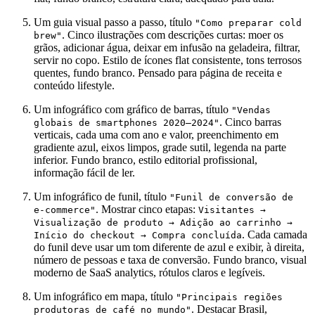
Um guia visual passo a passo, título
"Como preparar cold
. Cinco ilustrações com descrições curtas: moer os
brew"
grãos, adicionar água, deixar em infusão na geladeira, filtrar,
servir no copo. Estilo de ícones flat consistente, tons terrosos
quentes, fundo branco. Pensado para página de receita e
conteúdo lifestyle.
Um infográfico com gráfico de barras, título
"Vendas
. Cinco barras
globais de smartphones 2020–2024"
verticais, cada uma com ano e valor, preenchimento em
gradiente azul, eixos limpos, grade sutil, legenda na parte
inferior. Fundo branco, estilo editorial profissional,
informação fácil de ler.
Um infográfico de funil, título
"Funil de conversão de
. Mostrar cinco etapas:
e-commerce"
Visitantes →
Visualização de produto → Adição ao carrinho →
. Cada camada
Início do checkout → Compra concluída
do funil deve usar um tom diferente de azul e exibir, à direita,
número de pessoas e taxa de conversão. Fundo branco, visual
moderno de SaaS analytics, rótulos claros e legíveis.
Um infográfico em mapa, título
"Principais regiões
. Destacar Brasil,
produtoras de café no mundo"