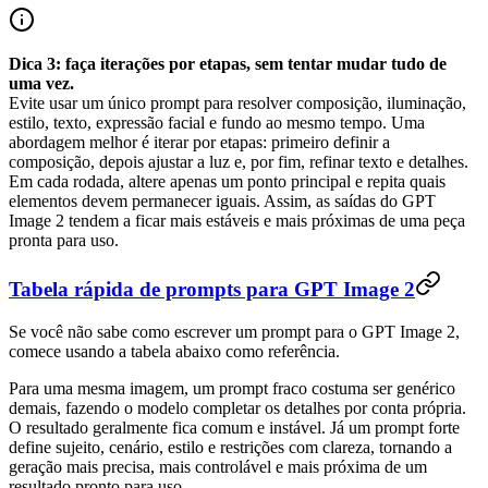
Dica 3: faça iterações por etapas, sem tentar mudar tudo de
uma vez.
Evite usar um único prompt para resolver composição, iluminação,
estilo, texto, expressão facial e fundo ao mesmo tempo. Uma
abordagem melhor é iterar por etapas: primeiro definir a
composição, depois ajustar a luz e, por fim, refinar texto e detalhes.
Em cada rodada, altere apenas um ponto principal e repita quais
elementos devem permanecer iguais. Assim, as saídas do GPT
Image 2 tendem a ficar mais estáveis e mais próximas de uma peça
pronta para uso.
Tabela rápida de prompts para GPT Image 2
Se você não sabe como escrever um prompt para o GPT Image 2,
comece usando a tabela abaixo como referência.
Para uma mesma imagem, um prompt fraco costuma ser genérico
demais, fazendo o modelo completar os detalhes por conta própria.
O resultado geralmente fica comum e instável. Já um prompt forte
define sujeito, cenário, estilo e restrições com clareza, tornando a
geração mais precisa, mais controlável e mais próxima de um
resultado pronto para uso.