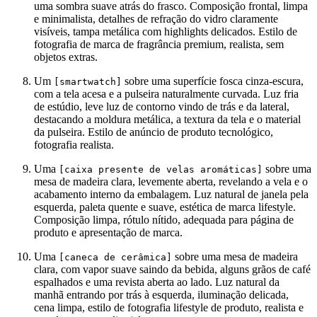
uma sombra suave atrás do frasco. Composição frontal, limpa
e minimalista, detalhes de refração do vidro claramente
visíveis, tampa metálica com highlights delicados. Estilo de
fotografia de marca de fragrância premium, realista, sem
objetos extras.
Um
sobre uma superfície fosca cinza-escura,
[smartwatch]
com a tela acesa e a pulseira naturalmente curvada. Luz fria
de estúdio, leve luz de contorno vindo de trás e da lateral,
destacando a moldura metálica, a textura da tela e o material
da pulseira. Estilo de anúncio de produto tecnológico,
fotografia realista.
Uma
sobre uma
[caixa presente de velas aromáticas]
mesa de madeira clara, levemente aberta, revelando a vela e o
acabamento interno da embalagem. Luz natural de janela pela
esquerda, paleta quente e suave, estética de marca lifestyle.
Composição limpa, rótulo nítido, adequada para página de
produto e apresentação de marca.
Uma
sobre uma mesa de madeira
[caneca de cerâmica]
clara, com vapor suave saindo da bebida, alguns grãos de café
espalhados e uma revista aberta ao lado. Luz natural da
manhã entrando por trás à esquerda, iluminação delicada,
cena limpa, estilo de fotografia lifestyle de produto, realista e