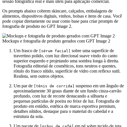
sessão fotográfica real e mais úteis para aplicação comercial.
Os prompts abaixo cobrem skincare, calçados, embalagens de
alimentos, dispositivos digitais, vinhos, bolsas e itens de casa. Você
pode copiar diretamente ou usar como base para criar prompts de
fotografia de produto no GPT Image 2.
Mockups e fotografia de produto gerados com GPT Image 2
Um frasco de
sobre uma superfície de
[sérum facial]
travertino polido, com luz direcional suave vindo do canto
superior esquerdo e projetando uma sombra longa à direita.
Fotografia editorial de cosméticos, tons neutros e quentes,
rótulo do frasco nítido, superfície de vidro com reflexo sutil.
Realista, sem outros objetos.
Um par de
suspenso em um ângulo de
[tênis de corrida]
aproximadamente 30 graus diante de um fundo cinza-carvão
profundo, com luz de recorte destacando a silhueta e
pequenas partículas de poeira no feixe de luz. Fotografia de
produto em estúdio, estética de marca esportiva premium,
detalhes nítidos, destaque para o material do cabedal e a
estrutura da sola.
Um pacote de
em pé sobre tecido de juta
[grãos de café]