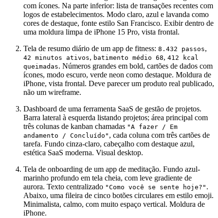
com ícones. Na parte inferior: lista de transações recentes com
logos de estabelecimentos. Modo claro, azul e lavanda como
cores de destaque, fonte estilo San Francisco. Exibir dentro de
uma moldura limpa de iPhone 15 Pro, vista frontal.
Tela de resumo diário de um app de fitness:
,
8.432 passos
,
,
42 minutos ativos
batimento médio 68
412 kcal
. Números grandes em bold, cartões de dados com
queimadas
ícones, modo escuro, verde neon como destaque. Moldura de
iPhone, vista frontal. Deve parecer um produto real publicado,
não um wireframe.
Dashboard de uma ferramenta SaaS de gestão de projetos.
Barra lateral à esquerda listando projetos; área principal com
três colunas de kanban chamadas
"A fazer / Em
, cada coluna com três cartões de
andamento / Concluído"
tarefa. Fundo cinza-claro, cabeçalho com destaque azul,
estética SaaS moderna. Visual desktop.
Tela de onboarding de um app de meditação. Fundo azul-
marinho profundo em tela cheia, com leve gradiente de
aurora. Texto centralizado
.
"Como você se sente hoje?"
Abaixo, uma fileira de cinco botões circulares em estilo emoji.
Minimalista, calmo, com muito espaço vertical. Moldura de
iPhone.