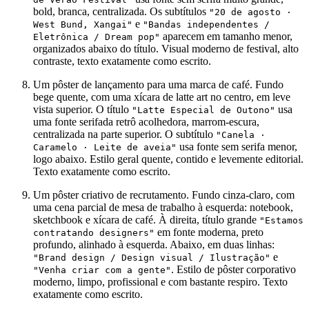
bold, branca, centralizada. Os subtítulos
"20 de agosto ·
e
West Bund, Xangai"
"Bandas independentes /
aparecem em tamanho menor,
Eletrônica / Dream pop"
organizados abaixo do título. Visual moderno de festival, alto
contraste, texto exatamente como escrito.
Um pôster de lançamento para uma marca de café. Fundo
bege quente, com uma xícara de latte art no centro, em leve
vista superior. O título
usa
"Latte Especial de Outono"
uma fonte serifada retrô acolhedora, marrom-escura,
centralizada na parte superior. O subtítulo
"Canela ·
usa fonte sem serifa menor,
Caramelo · Leite de aveia"
logo abaixo. Estilo geral quente, contido e levemente editorial.
Texto exatamente como escrito.
Um pôster criativo de recrutamento. Fundo cinza-claro, com
uma cena parcial de mesa de trabalho à esquerda: notebook,
sketchbook e xícara de café. À direita, título grande
"Estamos
em fonte moderna, preto
contratando designers"
profundo, alinhado à esquerda. Abaixo, em duas linhas:
e
"Brand design / Design visual / Ilustração"
. Estilo de pôster corporativo
"Venha criar com a gente"
moderno, limpo, profissional e com bastante respiro. Texto
exatamente como escrito.