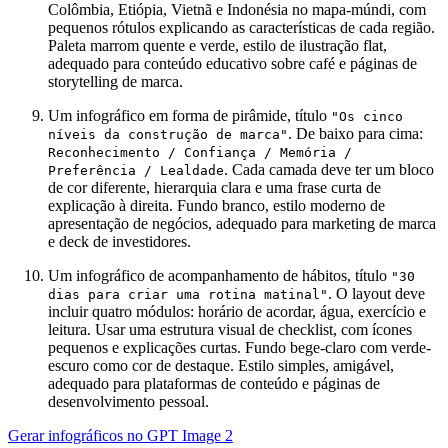
Colômbia, Etiópia, Vietnã e Indonésia no mapa-múndi, com
pequenos rótulos explicando as características de cada região.
Paleta marrom quente e verde, estilo de ilustração flat,
adequado para conteúdo educativo sobre café e páginas de
storytelling de marca.
Um infográfico em forma de pirâmide, título
"Os cinco
. De baixo para cima:
níveis da construção de marca"
Reconhecimento / Confiança / Memória /
. Cada camada deve ter um bloco
Preferência / Lealdade
de cor diferente, hierarquia clara e uma frase curta de
explicação à direita. Fundo branco, estilo moderno de
apresentação de negócios, adequado para marketing de marca
e deck de investidores.
Um infográfico de acompanhamento de hábitos, título
"30
. O layout deve
dias para criar uma rotina matinal"
incluir quatro módulos: horário de acordar, água, exercício e
leitura. Usar uma estrutura visual de checklist, com ícones
pequenos e explicações curtas. Fundo bege-claro com verde-
escuro como cor de destaque. Estilo simples, amigável,
adequado para plataformas de conteúdo e páginas de
desenvolvimento pessoal.
Gerar infográficos no GPT Image 2