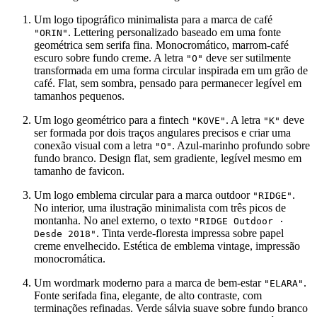
Um logo tipográfico minimalista para a marca de café
. Lettering personalizado baseado em uma fonte
"ORIN"
geométrica sem serifa fina. Monocromático, marrom-café
escuro sobre fundo creme. A letra
deve ser sutilmente
"O"
transformada em uma forma circular inspirada em um grão de
café. Flat, sem sombra, pensado para permanecer legível em
tamanhos pequenos.
Um logo geométrico para a fintech
. A letra
deve
"KOVE"
"K"
ser formada por dois traços angulares precisos e criar uma
conexão visual com a letra
. Azul-marinho profundo sobre
"O"
fundo branco. Design flat, sem gradiente, legível mesmo em
tamanho de favicon.
Um logo emblema circular para a marca outdoor
.
"RIDGE"
No interior, uma ilustração minimalista com três picos de
montanha. No anel externo, o texto
"RIDGE Outdoor ·
. Tinta verde-floresta impressa sobre papel
Desde 2018"
creme envelhecido. Estética de emblema vintage, impressão
monocromática.
Um wordmark moderno para a marca de bem-estar
.
"ELARA"
Fonte serifada fina, elegante, de alto contraste, com
terminações refinadas. Verde sálvia suave sobre fundo branco