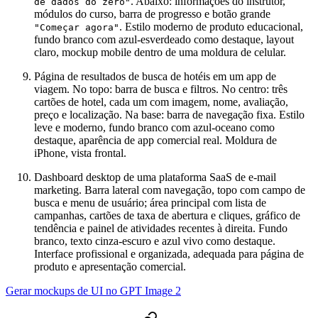
. Abaixo: informações do instrutor,
de dados do zero"
módulos do curso, barra de progresso e botão grande
. Estilo moderno de produto educacional,
"Começar agora"
fundo branco com azul-esverdeado como destaque, layout
claro, mockup mobile dentro de uma moldura de celular.
Página de resultados de busca de hotéis em um app de
viagem. No topo: barra de busca e filtros. No centro: três
cartões de hotel, cada um com imagem, nome, avaliação,
preço e localização. Na base: barra de navegação fixa. Estilo
leve e moderno, fundo branco com azul-oceano como
destaque, aparência de app comercial real. Moldura de
iPhone, vista frontal.
Dashboard desktop de uma plataforma SaaS de e-mail
marketing. Barra lateral com navegação, topo com campo de
busca e menu de usuário; área principal com lista de
campanhas, cartões de taxa de abertura e cliques, gráfico de
tendência e painel de atividades recentes à direita. Fundo
branco, texto cinza-escuro e azul vivo como destaque.
Interface profissional e organizada, adequada para página de
produto e apresentação comercial.
Gerar mockups de UI no GPT Image 2