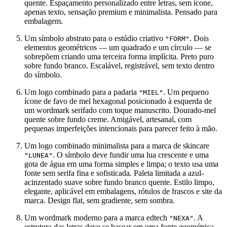
quente. Espaçamento personalizado entre letras, sem ícone,
apenas texto, sensação premium e minimalista. Pensado para
embalagem.
Um símbolo abstrato para o estúdio criativo
. Dois
"FORM"
elementos geométricos — um quadrado e um círculo — se
sobrepõem criando uma terceira forma implícita. Preto puro
sobre fundo branco. Escalável, registrável, sem texto dentro
do símbolo.
Um logo combinado para a padaria
. Um pequeno
"MIEL"
ícone de favo de mel hexagonal posicionado à esquerda de
um wordmark serifado com toque manuscrito. Dourado-mel
quente sobre fundo creme. Amigável, artesanal, com
pequenas imperfeições intencionais para parecer feito à mão.
Um logo combinado minimalista para a marca de skincare
. O símbolo deve fundir uma lua crescente e uma
"LUNEA"
gota de água em uma forma simples e limpa; o texto usa uma
fonte sem serifa fina e sofisticada. Paleta limitada a azul-
acinzentado suave sobre fundo branco quente. Estilo limpo,
elegante, aplicável em embalagens, rótulos de frascos e site da
marca. Design flat, sem gradiente, sem sombra.
Um wordmark moderno para a marca edtech
. A
"NEXA"
estrutura das letras deve se basear em uma fonte geométrica