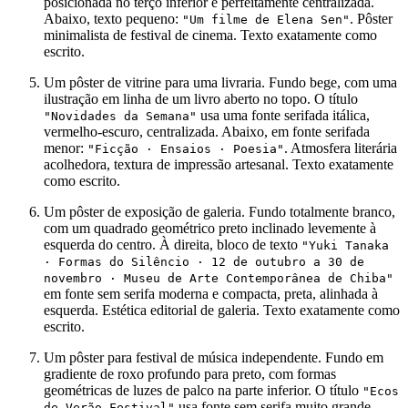
posicionada no terço inferior e perfeitamente centralizada.
Abaixo, texto pequeno:
. Pôster
"Um filme de Elena Sen"
minimalista de festival de cinema. Texto exatamente como
escrito.
Um pôster de vitrine para uma livraria. Fundo bege, com uma
ilustração em linha de um livro aberto no topo. O título
usa uma fonte serifada itálica,
"Novidades da Semana"
vermelho-escuro, centralizada. Abaixo, em fonte serifada
menor:
. Atmosfera literária
"Ficção · Ensaios · Poesia"
acolhedora, textura de impressão artesanal. Texto exatamente
como escrito.
Um pôster de exposição de galeria. Fundo totalmente branco,
com um quadrado geométrico preto inclinado levemente à
esquerda do centro. À direita, bloco de texto
"Yuki Tanaka
· Formas do Silêncio · 12 de outubro a 30 de
novembro · Museu de Arte Contemporânea de Chiba"
em fonte sem serifa moderna e compacta, preta, alinhada à
esquerda. Estética editorial de galeria. Texto exatamente como
escrito.
Um pôster para festival de música independente. Fundo em
gradiente de roxo profundo para preto, com formas
geométricas de luzes de palco na parte inferior. O título
"Ecos
usa fonte sem serifa muito grande,
de Verão Festival"